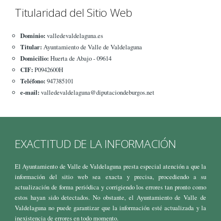
Titularidad del Sitio Web
Dominio:
valledevaldelaguna.es
Titular:
Ayuntamiento de Valle de Valdelaguna
Domicilio:
Huerta de Abajo - 09614
CIF:
P0942600H
Teléfono:
947385101
e-mail:
valledevaldelaguna@diputaciondeburgos.net
EXACTITUD DE LA INFORMACIÓN
El Ayuntamiento de Valle de Valdelaguna presta especial atención a que la
información del sitio web sea exacta y precisa, procediendo a su
actualización de forma periódica y corrigiendo los errores tan pronto como
estos hayan sido detectados. No obstante, el Ayuntamiento de Valle de
Valdelaguna no puede garantizar que la información esté actualizada y la
inexistencia de errores en todo momento.